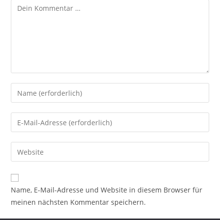
Kommentar
Gib
deinen
Namen
Gib
oder
deine
Benutzernamen
E-
Gib
zum
Mail-
deine
Kommentieren
Adresse
Website-
ein
zum
URL
Name, E-Mail-Adresse und Website in diesem Browser für
Kommentieren
ein
meinen nächsten Kommentar speichern.
ein
(optional)