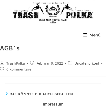
Zum
Inhalt
springen
Menü
AGB´s
Beitrags-
Beitrag
Beitrags-
TrashPolka
Februar 9, 2022
Uncategorized
Autor:
veröffentlicht:
Kategorie:
Beitrags-
0 Kommentare
Kommentare:
DAS KÖNNTE DIR AUCH GEFALLEN
Impressum